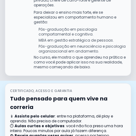
privado, chefe de carro-forte e gerente de
operações.
Para deixar o ensino mais forte, ele se
especializou em comportamento humano e
gestão:
Pós-graduação em psicologia
comportamental e cognitiva.
MBA em gestão estratégica de pessoas.
Pós-graduação em neurociência e psicologia
organizacional em andamento.
No curso, ele mostra o que aprendeu na prática e
como você pode aplicar isso na sua realidade,
mesmo começando de baixo.
CERTIFICADO, ACESSO E GARANTIA
Tudo pensado para quem vive na
correria
📱
Assista pelo celular
: entre na plataforma, dê play e
aprenda. Não precisa de computador.
⏱️
Aulas curtas e objetivas
: você não fica preso uma hora
inteira. Poucos minutos por aula já fazem diferença.
🔁
Reveja quantas vezes quiser
: acesso por tempo