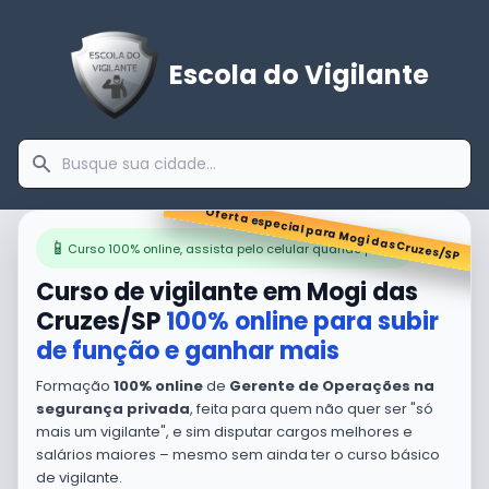
Escola do Vigilante
Oferta especial para
Mogi das Cruzes
📱
Curso 100% online, assista pelo celular quando puder
/
SP
Curso de vigilante em
Mogi das
Cruzes
/
SP
100% online para subir
de função e ganhar mais
Formação
100% online
de
Gerente de Operações na
segurança privada
, feita para quem não quer ser "só
mais um vigilante", e sim disputar cargos melhores e
salários maiores – mesmo sem ainda ter o curso básico
de vigilante.