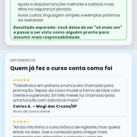
Ajuda a disputar funções melhores e salários mais
altos na segurança privada.
Aulas curtas, linguagem simples e exemplos próximos
da realidade.
Resultado esperado: você deixa de ser "só mais um"
e passa a ser visto como alguém pronto para
assumir mais responsabilidade.
DEPOIMENTOS
Quem já fez o curso conta como foi
★★★★★
"Trabalhava em portaria e nunca era chamado para
promoção. Depois do curso mudei a forma de falar com
cliente e supervisão. Em três meses fui chamado para
uma função com adicional maior."
Carlos A. –
Mogi das Cruzes
/
SP
Aluno do curso online
★★★★☆
"Ainda não tinha o curso básico de vigilante, mas queria
entrar na área. Usei o conteúdo para chegar mais
preparado nas entrevistas e consegui vaga em