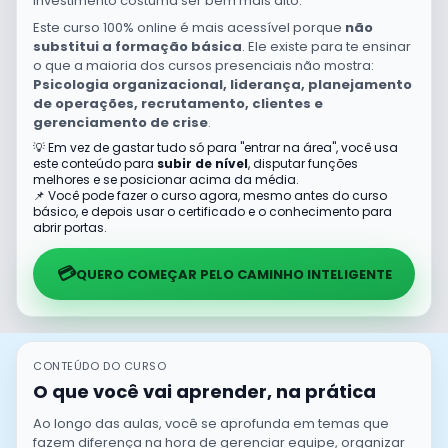
investimento costuma ser bem mais alto.
Este curso 100% online é mais acessível porque
não
substitui a formação básica
. Ele existe para te ensinar
o que a maioria dos cursos presenciais não mostra:
Psicologia organizacional, liderança, planejamento
de operações, recrutamento, clientes e
gerenciamento de crise
.
💡 Em vez de gastar tudo só para "entrar na área", você usa
este conteúdo para
subir de nível
, disputar funções
melhores e se posicionar acima da média.
📌 Você pode fazer o curso agora, mesmo antes do curso
básico, e depois usar o certificado e o conhecimento para
abrir portas.
💳
QUERO COMEÇAR PELO CAMINHO INTELIGENTE
CONTEÚDO DO CURSO
O que você vai aprender, na prática
Ao longo das aulas, você se aprofunda em temas que
fazem diferença na hora de gerenciar equipe, organizar