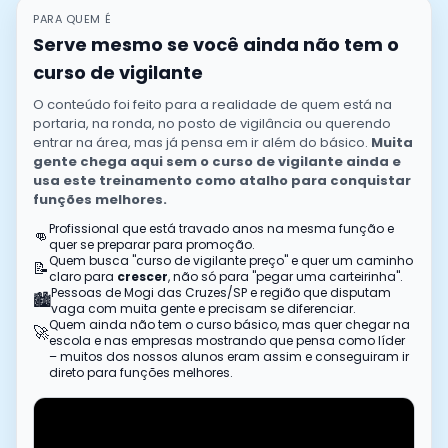
PARA QUEM É
Serve mesmo se você ainda não tem o
curso de vigilante
O conteúdo foi feito para a realidade de quem está na
portaria, na ronda, no posto de vigilância ou querendo
entrar na área, mas já pensa em ir além do básico.
Muita
gente chega aqui sem o curso de vigilante ainda e
usa este treinamento como atalho para conquistar
funções melhores.
Profissional que está travado anos na mesma função e
👊
quer se preparar para promoção.
Quem busca "curso de vigilante preço" e quer um caminho
📝
claro para
crescer
, não só para "pegar uma carteirinha".
Pessoas de
Mogi das Cruzes
/
SP
e região que disputam
🏙️
vaga com muita gente e precisam se diferenciar.
Quem ainda não tem o curso básico, mas quer chegar na
🚀
escola e nas empresas mostrando que pensa como líder
– muitos dos nossos alunos eram assim e conseguiram ir
direto para funções melhores.